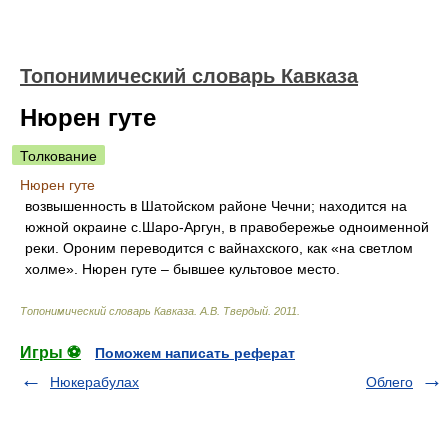
Топонимический словарь Кавказа
Нюрен гуте
Толкование
Нюрен гуте
возвышенность в Шатойском районе Чечни; находится на
южной окраине с.Шаро-Аргун, в правобережье одноименной
реки. Ороним переводится с вайнахского, как «на светлом
холме». Нюрен гуте – бывшее культовое место.
Топонимический словарь Кавказа
.
А.В. Твердый
.
2011
.
Игры ⚽
Поможем написать реферат
Нюкерабулах
Облего